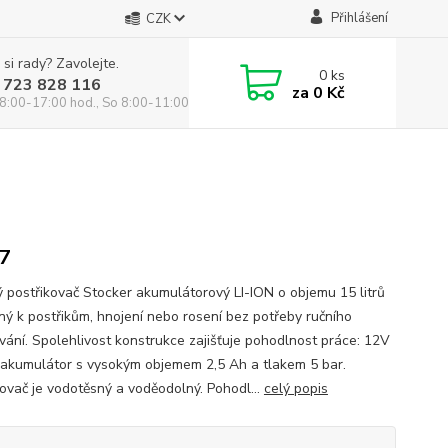
Přihlášení
CZK
 si rady? Zavolejte.
0
ks
 723 828 116
za
0 Kč
8:00-17:00 hod., So 8:00-11:00 hod.
47
 postřikovač Stocker akumulátorový LI-ION o objemu 15 litrů
ený k postřikům, hnojení nebo rosení bez potřeby ručního
ání. Spolehlivost konstrukce zajišťuje pohodlnost práce: 12V
 akumulátor s vysokým objemem 2,5 Ah a tlakem 5 bar.
kovač je vodotěsný a voděodolný. Pohodl...
celý popis