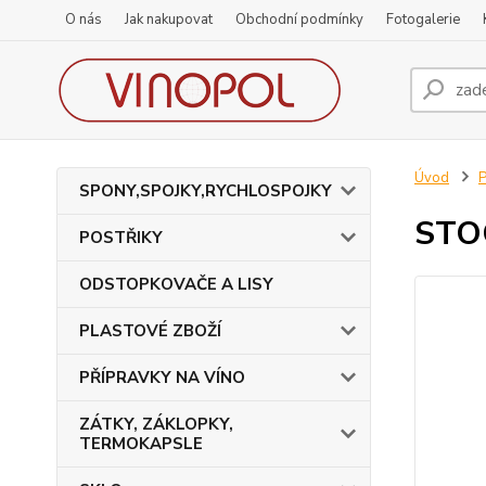
O nás
Jak nakupovat
Obchodní podmínky
Fotogalerie
Úvod
SPONY,SPOJKY,RYCHLOSPOJKY
STOC
POSTŘIKY
ODSTOPKOVAČE A LISY
PLASTOVÉ ZBOŽÍ
PŘÍPRAVKY NA VÍNO
ZÁTKY, ZÁKLOPKY,
TERMOKAPSLE