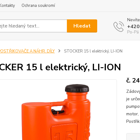
Kontakty
Ochrana soukromí
Nevíte
Hledat
+420
Po-Pá 
POSTŘIKOVAČE A NÁHR. DÍLY
STOCKER 15 l elektrický, LI-ION
KER 15 l elektrický, LI-ION
č. 2
Zádový
je urč
pumpov
motor,
Postři