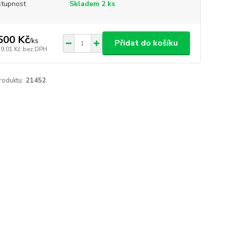
tupnost
Skladem 2 ks
500 Kč
/
ks
Přidat do košíku
19,01 Kč
bez DPH
roduktu:
21452