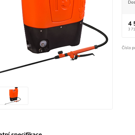
Dos
4 
3 7
Číslo p
tní specifikace