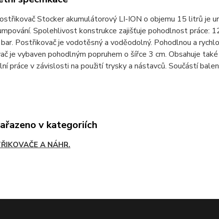
střikovač Stocker akumulátorový LI-ION o objemu 15 litrů je ur
pumpování. Spolehlivost konstrukce zajišťuje pohodlnost práce:
bar. Postřikovač je vodotěsný a voděodolný. Pohodlnou a rychlou
ač je vybaven pohodlným popruhem o šířce 3 cm. Obsahuje také 
lní práce v závislosti na použití trysky a nástavců. Součástí balení
zařazeno v kategoriích
ŘIKOVAČE A NÁHR.