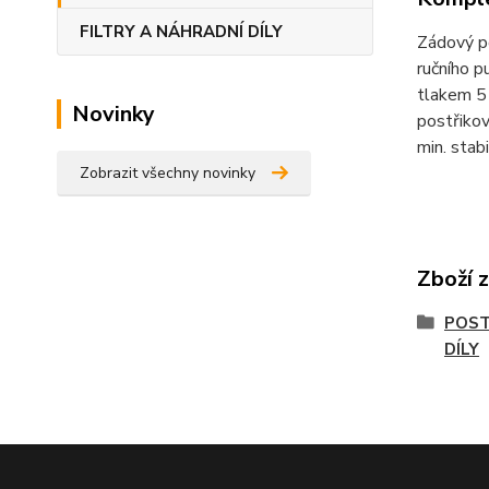
FILTRY A NÁHRADNÍ DÍLY
Zádový po
ručního 
tlakem 5 
Novinky
postřikov
min. stabi
Zobrazit všechny novinky
Zboží 
POST
DÍLY