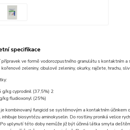
tní specifikace
í přípravek ve formě vodorozpustného granulátu s kontaktním a
 kořenové zeleniny, cibulové zeleniny, okurky, rajčete, hrachu, slivo
tky:
 g/kg cyprodinil (37,5%) 2
g/kg fludioxonyl (25%)
 kombinovaný fungicid se systémovým a kontaktním účinkem obsahu
l inhibuje biosyntézu aminokyselin. Do rostliny proniká velice ryc
 Po uplynutí této doby nemůže již být účinná látka smyta deštěm