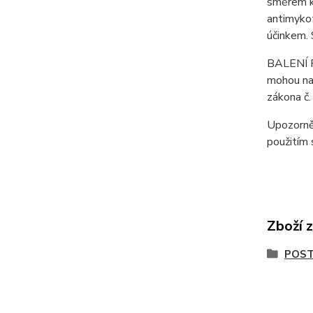
směrem k 
antimykot
účinkem. 
BALENÍ 
mohou nak
zákona č
Upozorněn
použitím 
Zboží 
POST