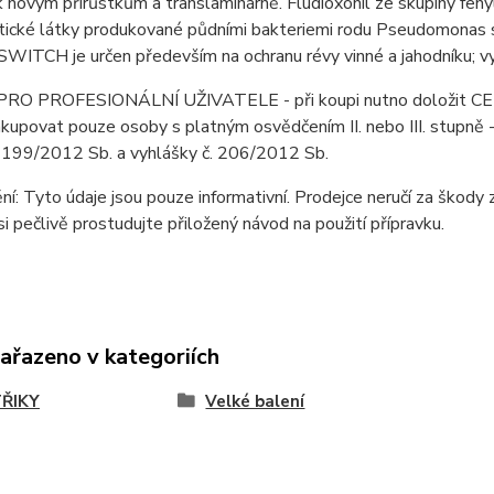
novým přírůstkům a translaminárně. Fludioxonil ze skupiny fenylpy
ické látky produkované půdními bakteriemi rodu Pseudomonas spp
SWITCH je určen především na ochranu révy vinné a jahodníku; vyk
PRO PROFESIONÁLNÍ UŽIVATELE - při koupi nutno doložit 
upovat pouze osoby s platným osvědčením II. nebo III. stupně -
. 199/2012 Sb. a vyhlášky č. 206/2012 Sb.
í: Tyto údaje jsou pouze informativní. Prodejce neručí za škod
si pečlivě prostudujte přiložený návod na použití přípravku.
zařazeno v kategoriích
ŘIKY
Velké balení