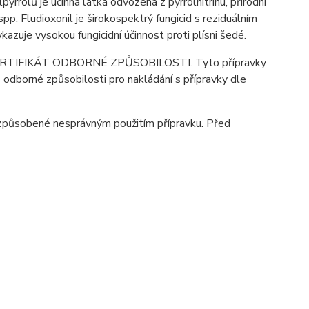
rrolů je účinná látka odvozená z pyrrolnitrinu, přírodní
. Fludioxonil je širokospektrý fungicid s reziduálním
azuje vysokou fungicidní účinnost proti plísni šedé.
CERTIFIKÁT ODBORNÉ ZPŮSOBILOSTI. Tyto přípravky
 odborné způsobilosti pro nakládání s přípravky dle
y způsobené nesprávným použitím přípravku. Před