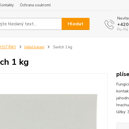
Kontakty
Ochrana soukromí
Nevíte
Hledat
+420
Po-Pá 
POSTŘIKY
Velké balení
Switch 1 kg
ch 1 kg
plís
Fungic
kontak
jahodní
hrachu,
látky: 