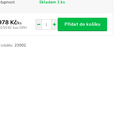
tupnost
Skladem 1 ks
978 Kč
/
ks
Přidat do košíku
40,50 Kč
bez DPH
roduktu:
23002