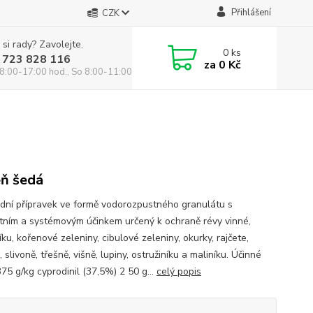
Přihlášení
CZK
 si rady? Zavolejte.
0
ks
 723 828 116
za
0 Kč
8:00-17:00 hod., So 8:00-11:00 hod.
eň šedá
idní přípravek ve formě vodorozpustného granulátu s
tním a systémovým účinkem určený k ochraně révy vinné,
ku, kořenové zeleniny, cibulové zeleniny, okurky, rajčete,
 slivoně, třešně, višně, lupiny, ostružiníku a maliníku. Účinné
375 g/kg cyprodinil (37,5%) 2 50 g...
celý popis