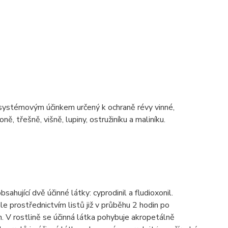
 systémovým účinkem určený k ochraně révy vinné,
ně, třešně, višně, lupiny, ostružiníku a maliníku.
jící dvě účinné látky: cyprodinil a fludioxonil.
hle prostřednictvím listů již v průběhu 2 hodin po
. V rostlině se účinná látka pohybuje akropetálně