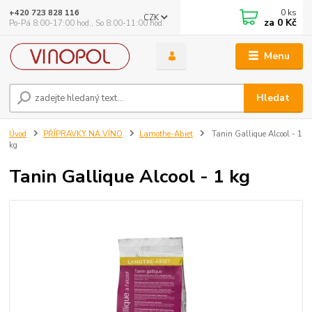
0
ks
+420 723 828 116
CZK
za
0 Kč
Po-Pá 8:00-17:00 hod., So 8:00-11:00 hod.
Menu
Hledat
Úvod
PŘÍPRAVKY NA VÍNO
Lamothe-Abiet
Tanin Gallique Alcool - 1
kg
Tanin Gallique Alcool - 1 kg