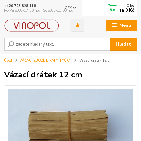
0
ks
+420 723 828 116
CZK
za
0 Kč
Po-Pá 8:00-17:00 hod., So 8:00-11:00 hod.
Menu
Hledat
Úvod
VÁZACÍ ZBOŽÍ, DRÁTY, TYČKY
Vázací drátek 12 cm
Vázací drátek 12 cm