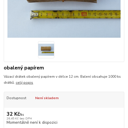
obalený papírem
Vázací drátek obalený papírem v délce 12 cm. Balení obsahuje 1000 ks
drátků.
celý popis
Dostupnost
Není skladem
32 Kč
/
ks
26,45 Kč
bez DPH
Momentálně není k dispozici