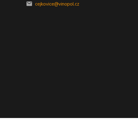
0
cejkovice@vinopol.cz