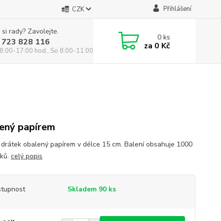
Přihlášení
CZK
 si rady? Zavolejte.
0
ks
 723 828 116
za
0 Kč
8:00-17:00 hod., So 8:00-11:00 hod.
ený papírem
 drátek obalený papírem v délce 15 cm. Balení obsahuje 1000
tků.
celý popis
tupnost
Skladem 90 ks