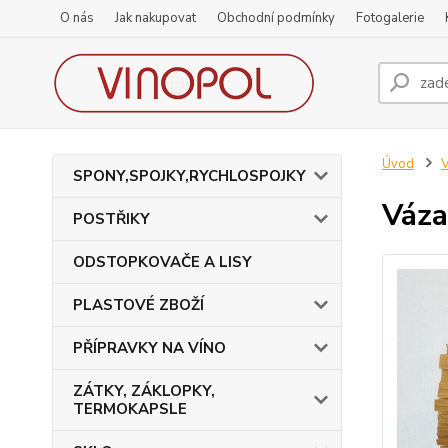
O nás
Jak nakupovat
Obchodní podmínky
Fotogalerie
Úvod
SPONY,SPOJKY,RYCHLOSPOJKY
Váza
POSTŘIKY
ODSTOPKOVAČE A LISY
PLASTOVÉ ZBOŽÍ
PŘÍPRAVKY NA VÍNO
ZÁTKY, ZÁKLOPKY,
TERMOKAPSLE