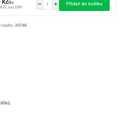
 Kč
/
ks
Přidat do košíku
06 Kč
bez DPH
roduktu:
20746
rátků.