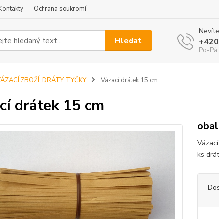
Kontakty
Ochrana soukromí
Nevíte
Hledat
+420
Po-Pá 
VÁZACÍ ZBOŽÍ, DRÁTY, TYČKY
Vázací drátek 15 cm
cí drátek 15 cm
obal
Vázací
ks drá
Dos