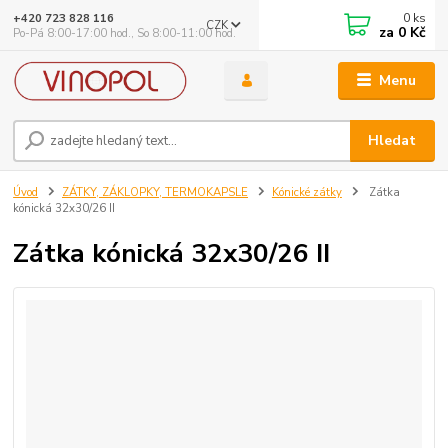
0
ks
+420 723 828 116
CZK
za
0 Kč
Po-Pá 8:00-17:00 hod., So 8:00-11:00 hod.
Menu
Hledat
Úvod
ZÁTKY, ZÁKLOPKY, TERMOKAPSLE
Kónické zátky
Zátka
kónická 32x30/26 II
Zátka kónická 32x30/26 II